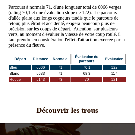
Parcours à normale 71, d'une longueur total de 6066 verges
(rating 70,1 et une évaluation slope de 122). Le parcours
d'allée plaira aux longs cogneurs tandis que le parcours de
retour, plus étroit et accidenté, exigera beaucoup plus de
précision sur les coups de départ. Attention, sur plusieurs
verts, au moment d'évaluer la vitesse de votre coup roulé, il
faut prendre en considération l'effet d'attraction exercée par la
présence du fleuve.
Évaluation du
Départ
Distance
Normale
Évaluation
parcours
Bleu
6066
71
70,1
122
Blanc
5633
71
68,3
117
Rouge
5143
73
70
121
Découvrir les trous