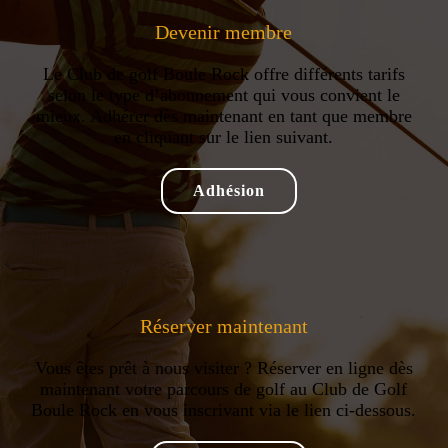
Devenir membre
Le Club de golf Boule Rock offre différents tarifs
selon le type d’abonnement qui vous convient le
mieux. Adhérer dès maintenant en tant que membre
en cliquant sur le lien suivant.
Adhésion
Réserver maintenant
Vous êtes prêt à nous visiter ? Réserver en ligne dès
maintenant votre parcours de golf au Club de Golf
Boule Rock en vous inscrivant via le lien ci-dessous.