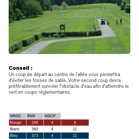
Conseil :
Un coup de départ au centre de l'allée vous permettra
d'éviter les fosses de sable. Votre second coup devra
préférablement survoler l'obstacle d'eau afin d'atteindre le
vert en coups réglementaires.
VRGS
PAR
HDCP
Rouge
299
4
9
Blanc
360
4
11
Bleu
373
4
11