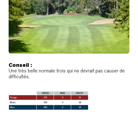
Conseil :
Une très belle normale trois qui ne devrait pas causer de
difficultés.
VRGS
PAR
HDCP
Rouge
141
3
12
Blanc
150
3
18
Bleu
160
3
18