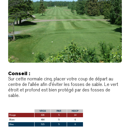
Conseil :
Sur cette normale cinq, placer votre coup de départ au
centre de l'allée afin d'éviter les fosses de sable. Le vert
étroit et profond est bien protégé par des fosses de
sable.
VRGS
PAR
HDCP
Rouge
436
5
14
Blanc
464
5
6
Bleu
515
5
6